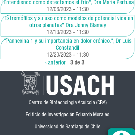
"Entendiendo cómo detectamos el frío", Dra Maria Pertusa
12/06/2023 - 11:30
"Extremófilos y su uso como modelos de potencial vida en
otros planetas" Dra Jenny Blamey
12/13/2023 - 11:30
"Pannexina 1 y su importancia en dolor crónico.", Dr Luis
Constandil
12/20/2023 - 11:30
‹ anterior
3 de 3
Centro de Biotecnología Acuícola (CBA)
Edificio de Investigación Eduardo Morales
Universidad de Santiago de Chile